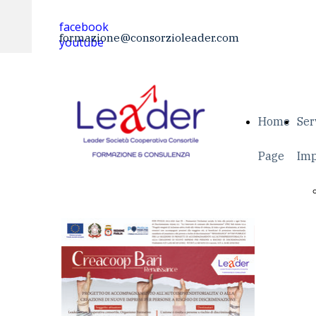
facebook
formazione@consorzioleader.com
youtube
Home
Ser
Page
Imp